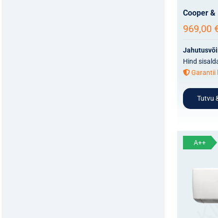
Cooper & 
969,00
Jahutusvõ
Hind sisald
Garantii 
Tutvu &
A++