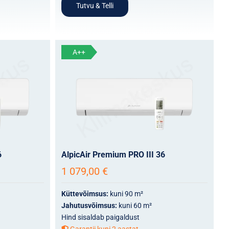
Tutvu & Telli
A++
6
AlpicAir Premium PRO III 36
1 079,00
€
Küttevõimsus:
kuni 90 m²
Jahutusvõimsus:
kuni 60 m²
Hind sisaldab paigaldust
Garantii kuni 2 aastat