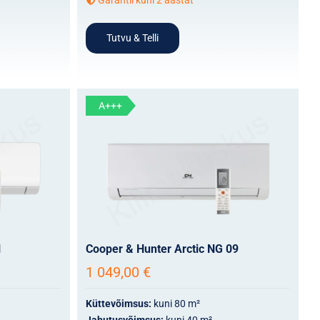
Tutvu & Telli
A+++
1
Cooper & Hunter Arctic NG 09
1 049,00
€
Küttevõimsus:
kuni 80 m²
Jahutusvõimsus:
kuni 40 m²