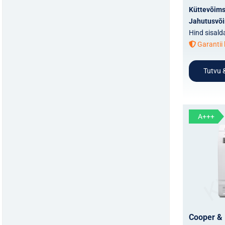
Küttevõim
Jahutusvõ
Hind sisald
Garantii 
Tutvu &
A+++
Cooper & 