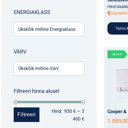
Hind sisald
ENERGIAKLASS
Garantii 
Tutvu &
VÄRV
A+++
Filtreeri hinna alusel
Minimaalne
Maksimaalne
Hind:
930 €
—
3
Cooper & 
Filtreeri
hind
hind
400 €
1 089,0