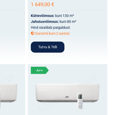
1 649,00
€
Küttevõimsus:
kuni 130 m²
Jahutusvõimsus:
kuni 80 m²
Hind sisaldab paigaldust
Garantii kuni 2 aastat
Tutvu & Telli
A++