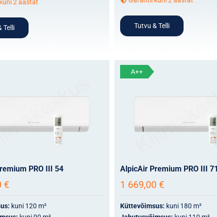
kuni 2 aastat
Tutvu & Telli
 Telli
A++
Premium PRO III 54
AlpicAir Premium PRO III 7
0
€
1 669,00
€
sus:
kuni 120 m²
Küttevõimsus:
kuni 180 m²
imsus:
kuni 90 m²
Jahutusvõimsus:
kuni 110 m²