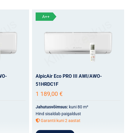
A++
WO-
AlpicAir Eco PRO III AWI/AWO-
51HRDC1F
1 189,00
€
Jahutusvõimsus:
kuni 80 m²
Hind sisaldab paigaldust
Garantii kuni 2 aastat