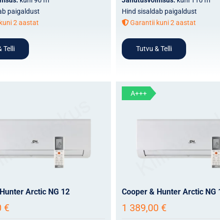
ab paigaldust
Hind sisaldab paigaldust
kuni 2 aastat
Garantii kuni 2 aastat
 Telli
Tutvu & Telli
A+++
Hunter Arctic NG 12
Cooper & Hunter Arctic NG 
0
€
1 389,00
€