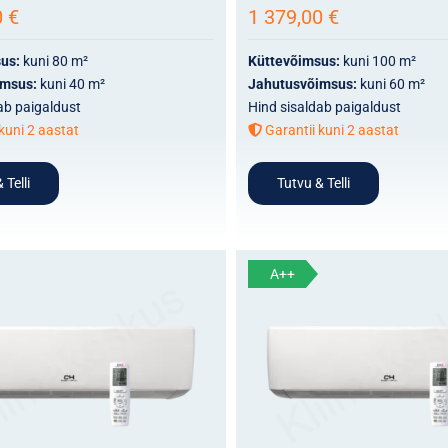
0
€
1 379,00
€
sus:
kuni 80 m²
Küttevõimsus:
kuni 100 m²
imsus:
kuni 40 m²
Jahutusvõimsus:
kuni 60 m²
ab paigaldust
Hind sisaldab paigaldust
kuni 2 aastat
Garantii kuni 2 aastat
 Telli
Tutvu & Telli
A++