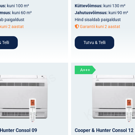
sus:
kuni 100 m²
Küttevõimsus:
kuni 130 m²
imsus:
kuni 60 m²
Jahutusvõimsus:
kuni 90 m²
ab paigaldust
Hind sisaldab paigaldust
kuni 2 aastat
Garantii kuni 2 aastat
 Telli
Tutvu & Telli
A+++
Hunter Consol 09
Cooper & Hunter Consol 12