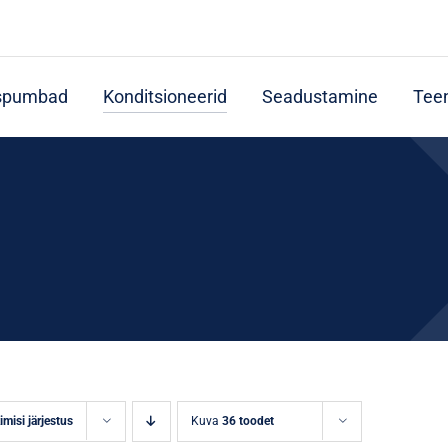
spumbad
Konditsioneerid
Seadustamine
Tee
imisi järjestus
Kuva
36 toodet