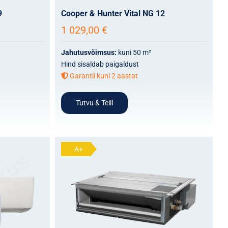
9
Cooper & Hunter Vital NG 12
1 029,00
€
Jahutusvõimsus:
kuni 50 m²
Hind sisaldab paigaldust
Garantii kuni 2 aastat
Tutvu & Telli
A+