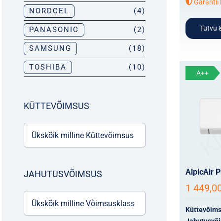
Garantii 
NORDCEL
(4)
Tutvu &
PANASONIC
(2)
SAMSUNG
(18)
TOSHIBA
(10)
A++
KÜTTEVÕIMSUS
AlpicAir 
JAHUTUSVÕIMSUS
1 449,0
Küttevõim
Jahutusvõ