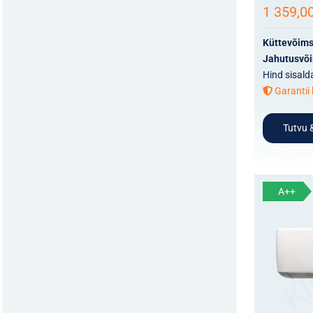
1 359,0
Küttevõim
Jahutusvõ
Hind sisald
Garantii 
Tutvu &
A++