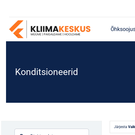
Skip
to
content
Õhksooju
Konditsioneerid
Järjesta
Vaik
Search