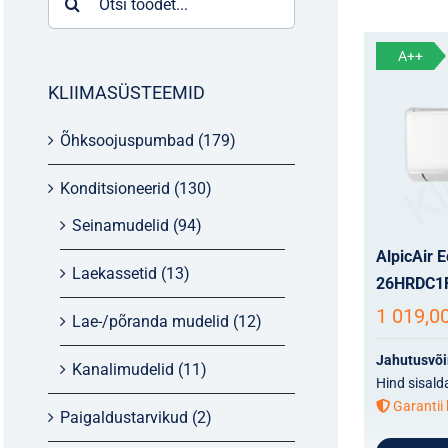
for:
A++
KLIIMASÜSTEEMID
Õhksoojuspumbad
(179)
Konditsioneerid
(130)
Seinamudelid
(94)
AlpicAir 
Laekassetid
(13)
26HRDC1
1 019,0
Lae-/põranda mudelid
(12)
Jahutusvõ
Kanalimudelid
(11)
Hind sisald
Garantii 
Paigaldustarvikud
(2)