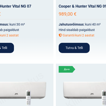
Hunter Vital NG 07
Cooper & Hunter Vital NG 0
€
989,00
€
imsus:
kuni 30 m²
Jahutusvõimsus:
kuni 40 m²
ab paigaldust
Hind sisaldab paigaldust
kuni 2 aastat
Garantii kuni 2 aastat
 Telli
Tutvu & Telli
A++