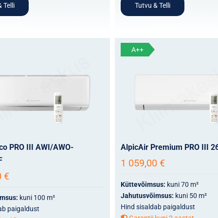
 Telli
Tutvu & Telli
A++
Eco PRO III AWI/AWO-
AlpicAir Premium PRO III 2
F
1 059,00
€
0
€
Küttevõimsus:
kuni 70 m²
Jahutusvõimsus:
kuni 50 m²
imsus:
kuni 100 m²
Hind sisaldab paigaldust
ab paigaldust
Garantii kuni 2 aastat