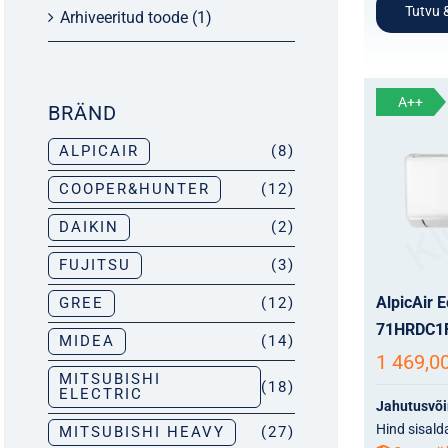
Tutvu &
Arhiveeritud toode
(1)
A++
BRÄND
ALPICAIR
(8)
COOPER&HUNTER
(12)
DAIKIN
(2)
FUJITSU
(3)
AlpicAir 
GREE
(12)
71HRDC1
MIDEA
(14)
1 469,0
MITSUBISHI
(18)
ELECTRIC
Jahutusvõ
Hind sisald
MITSUBISHI HEAVY
(27)