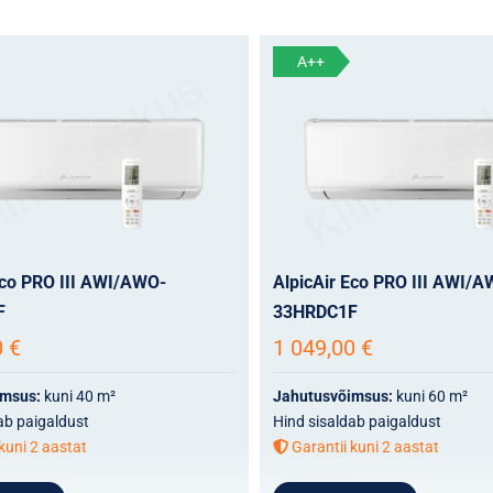
A++
Eco PRO III AWI/AWO-
AlpicAir Eco PRO III AWI/A
F
33HRDC1F
0
€
1 049,00
€
imsus:
kuni 40 m²
Jahutusvõimsus:
kuni 60 m²
ab paigaldust
Hind sisaldab paigaldust
kuni 2 aastat
Garantii kuni 2 aastat