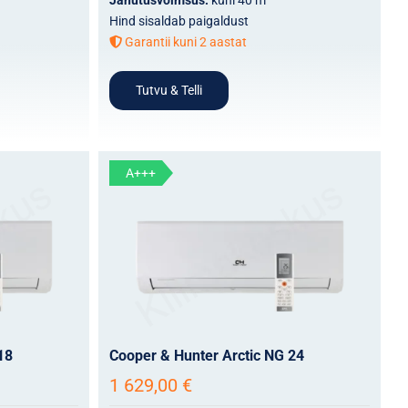
Hind sisaldab paigaldust
Garantii kuni 2 aastat
Tutvu & Telli
A+++
18
Cooper & Hunter Arctic NG 24
1 629,00
€