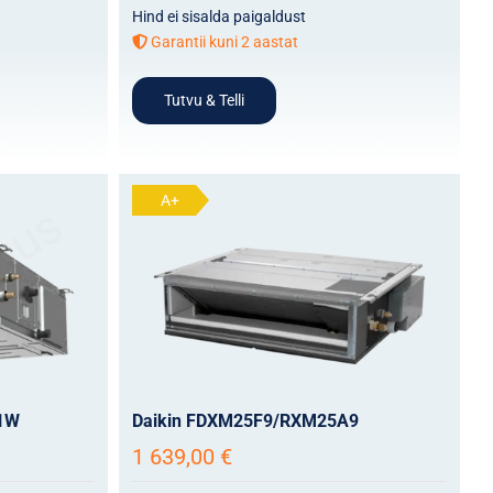
Hind ei sisalda paigaldust
Garantii kuni 2 aastat
Tutvu & Telli
A+
1W
Daikin FDXM25F9/RXM25A9
1 639,00
€