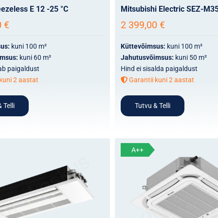
ezeless E 12 -25 °C
Mitsubishi Electric SEZ-M3
0
€
2 399,00
€
sus:
kuni 100 m²
Küttevõimsus:
kuni 100 m²
imsus:
kuni 60 m²
Jahutusvõimsus:
kuni 50 m²
ab paigaldust
Hind ei sisalda paigaldust
kuni 2 aastat
Garantii kuni 2 aastat
 Telli
Tutvu & Telli
A++