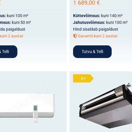
€
1 689,00
€
sus:
kuni 100 m²
Küttevõimsus:
kuni 140 m²
imsus:
kuni 50 m²
Jahutusvõimsus:
kuni 100 m²
alda paigaldust
Hind sisaldab paigaldust
kuni 2 aastat
Garantii kuni 2 aastat
 Telli
Tutvu & Telli
A+