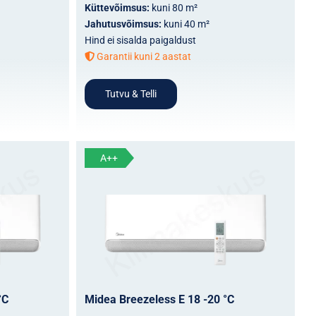
Küttevõimsus:
kuni 80 m²
Jahutusvõimsus:
kuni 40 m²
Hind ei sisalda paigaldust
Garantii kuni 2 aastat
Tutvu & Telli
A++
°C
Midea Breezeless E 18 -20 °C