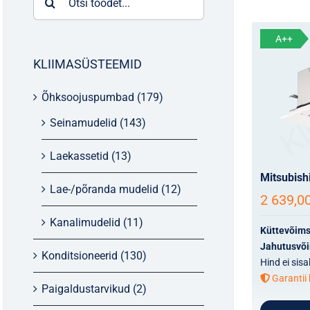
for:
A++
KLIIMASÜSTEEMID
Õhksoojuspumbad
(179)
Seinamudelid
(143)
Laekassetid
(13)
Mitsubish
Lae-/põranda mudelid
(12)
2 639,0
Kanalimudelid
(11)
Küttevõim
Jahutusvõ
Konditsioneerid
(130)
Hind ei sis
Garantii 
Paigaldustarvikud
(2)