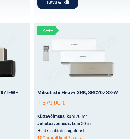
Tutvu & Telli
A+++
20ZT-WF
Mitsubishi Heavy SRK/SRC20ZSX-W
1 679,00
€
Küttevõimsus:
kuni 70 m²
Jahutusvõimsus:
kuni 30 m²
Hind sisaldab paigaldust
Garantii kuni 2 aastat