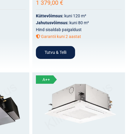
1 379,00
€
Küttevõimsus:
kuni 120 m²
Jahutusvõimsus:
kuni 80 m²
Hind sisaldab paigaldust
Garantii kuni 2 aastat
Tutvu & Telli
A++