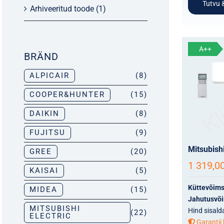
Tutvu &
Arhiveeritud toode
(1)
A++
BRÄND
ALPICAIR
(8)
COOPER&HUNTER
(15)
DAIKIN
(8)
FUJITSU
(9)
Mitsubis
GREE
(20)
1 319,0
KAISAI
(5)
Küttevõim
MIDEA
(15)
Jahutusvõ
MITSUBISHI
Hind sisald
(22)
ELECTRIC
Garantii 