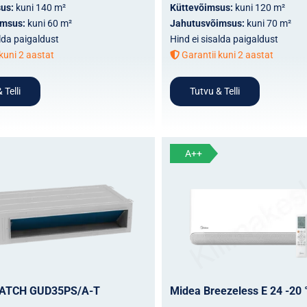
sus:
kuni 140 m²
Küttevõimsus:
kuni 120 m²
imsus:
kuni 60 m²
Jahutusvõimsus:
kuni 70 m²
alda paigaldust
Hind ei sisalda paigaldust
kuni 2 aastat
Garantii kuni 2 aastat
 Telli
Tutvu & Telli
A++
MATCH GUD35PS/A-T
Midea Breezeless E 24 -20 