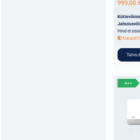
999,00
Küttevõim
Jahutusvõ
Hind ei sis
Garantii 
Tutvu &
A++