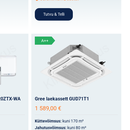
Tutvu & Telli
A++
C20ZTX-WA
Gree laekassett GUD71T1
1 589,00
€
Küttevõimsus:
kuni 170 m²
Jahutusvõimsus:
kuni 80 m²