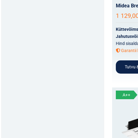
Midea Bre
1 129,0
Küttevõim
Jahutusvõ
Hind sisald
Garantii 
Tutvu &
A++