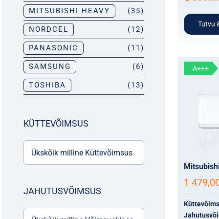
MITSUBISHI HEAVY
(35)
Tutvu &
NORDCEL
(12)
PANASONIC
(11)
SAMSUNG
(6)
A+++
TOSHIBA
(13)
KÜTTEVÕIMSUS
Mitsubis
1 479,0
JAHUTUSVÕIMSUS
Küttevõim
Jahutusvõ