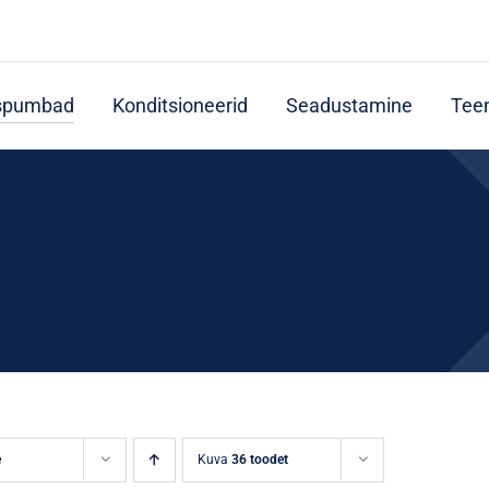
spumbad
Konditsioneerid
Seadustamine
Tee
e
Kuva
36 toodet