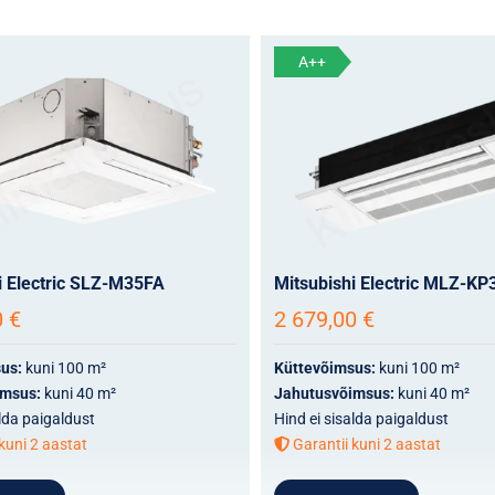
A++
i Electric SLZ-M35FA
Mitsubishi Electric MLZ-KP
0
€
2 679,00
€
sus:
kuni 100 m²
Küttevõimsus:
kuni 100 m²
imsus:
kuni 40 m²
Jahutusvõimsus:
kuni 40 m²
alda paigaldust
Hind ei sisalda paigaldust
kuni 2 aastat
Garantii kuni 2 aastat