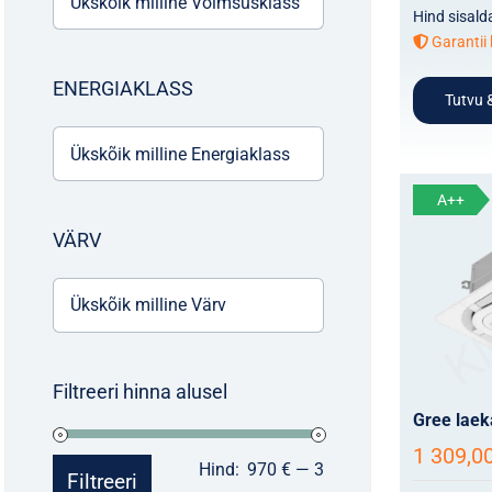
Hind sisald
Garantii 
ENERGIAKLASS
Tutvu &
A++
VÄRV
Filtreeri hinna alusel
Gree lae
1 309,0
Minimaalne
Maksimaalne
Hind:
970 €
—
3
Filtreeri