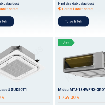
ab paigaldust
Hind sisaldab paigaldust
kuni 2 aastat
Garantii kuni 2 aastat
 Telli
Tutvu & Telli
A++
kassett GUD50T1
Midea MTJ-18HWFNX-QRD
0
€
1 769,00
€