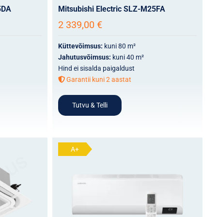
5DA
Mitsubishi Electric SLZ-M25FA
2 339,00
€
Küttevõimsus:
kuni 80 m²
Jahutusvõimsus:
kuni 40 m²
Hind ei sisalda paigaldust
Garantii kuni 2 aastat
Tutvu & Telli
A+