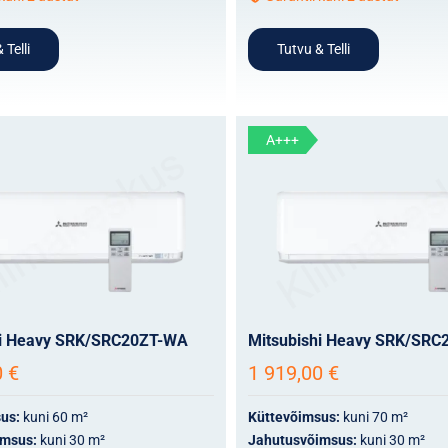
 Telli
Tutvu & Telli
A+++
hi Heavy SRK/SRC20ZT-WA
Mitsubishi Heavy SRK/SR
0
€
1 919,00
€
sus:
kuni 60 m²
Küttevõimsus:
kuni 70 m²
imsus:
kuni 30 m²
Jahutusvõimsus:
kuni 30 m²