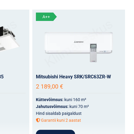
A++
35
Mitsubishi Heavy SRK/SRC63ZR-W
2 189,00
€
Küttevõimsus:
kuni 160 m²
Jahutusvõimsus:
kuni 70 m²
Hind sisaldab paigaldust
Garantii kuni 2 aastat